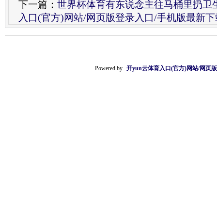
下一篇：
世界杯体育有东说念主往马桶里扔卫生
入口(官方)网站/网页版登录入口/手机版最新下
Powered by
开yun云体育入口(官方)网站/网页