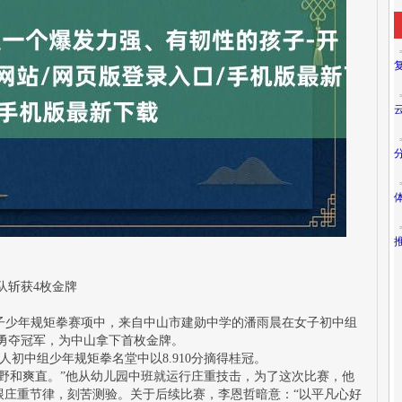
复
云
分
体
队斩获4枚金牌
女子少年规矩拳赛项中，来自中山市建勋中学的潘雨晨在女子初中组
分勇夺冠军，为中山拿下首枚金牌。
初中组少年规矩拳名堂中以8.910分摘得桂冠。
野和爽直。”他从幼儿园中班就运行庄重技击，为了这次比赛，他
跟庄重节律，刻苦测验。关于后续比赛，李恩哲暗意：“以平凡心好