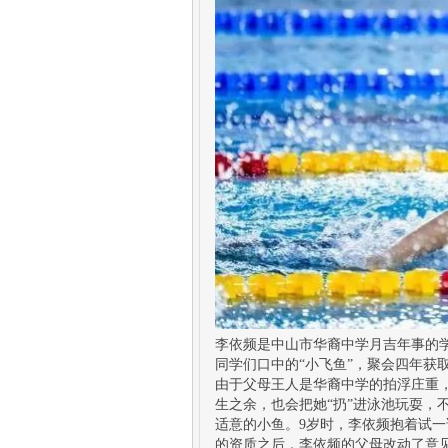
李依频是中山市华裔中学月吉年事的学
同学们口中的“小飞鱼”，聚会四年获取
由于父母王人是华裔中学的拍浮庄重
生之余，也会把她“扔”进泳池玩耍，
适意的小鱼。9岁时，李依频抱着试
的资质之后，李依频的父母改动了意