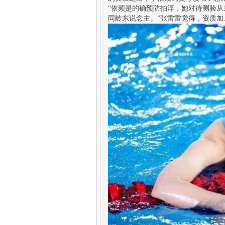
“依频是的确预防拍浮，她对待测验
同龄东说念主。”张雷雷觉得，资质