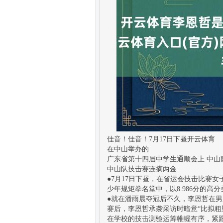
佳音！佳音！7月17日下昼开云体育
在中山举办的
广东省第十四届中学生通顺会上 中山
中山队技击赛连摘两金
●7月17日下昼，在省运会技击比赛
少年规矩拳名堂中，以8.986分的高
●就在潘雨晨夺冠后不久，李恩哲在男人
赛后，李恩哲承袭采访时暗意“比拟粗
在学校的技击测验运筹帷幄有序，紧