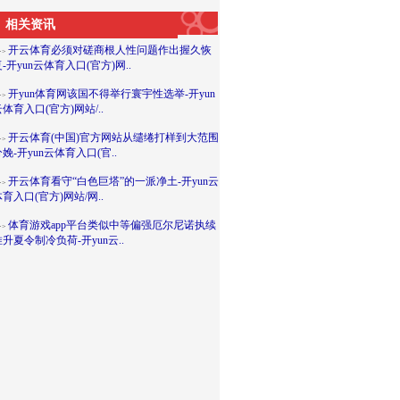
相关资讯
开云体育必须对磋商根人性问题作出握久恢
>>
-开yun云体育入口(官方)网..
开yun体育网该国不得举行寰宇性选举-开yun
>>
体育入口(官方)网站/..
开云体育(中国)官方网站从缱绻打样到大范围
>>
娩-开yun云体育入口(官..
开云体育看守“白色巨塔”的一派净土-开yun云
>>
育入口(官方)网站/网..
体育游戏app平台类似中等偏强厄尔尼诺执续
>>
推升夏令制冷负荷-开yun云..