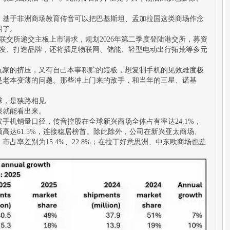
，基于非洲商场教育传音可以把巴基斯坦、孟加拉国这类商场作念
易了。
香港联交所递交主板上市请求，规划2026年第二季度登陆港交所，募资
研发、打造品牌，还将插足物联网、储能、轻型电动出行拓荒等多元
玩家的挤压，又有自己本事积贮的短板，想复制手机的见效难度极
是老本变薄的问题。那些冲上门来的敌手，和当年的三星、诺基
球，是狭路相见
眼就能看出来。
按手机销量口径，传音控股在全球新兴商场全体占有率达24.1%，
高达61.5%，连接稳居榜首。除此除外，公司在新兴亚太商场、
占率差别为15.4%、22.8%；在拉丁好意思洲、中东欧商场也差