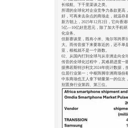
长续航、下千里渠谈之类。
所谓的全球化对企业竞争力条款更高
好，可再来去杂点的商场走，就温存
新方朝上，2025年12月2日，它向
5亿—10亿好意思元，除了加大手机
化业务。
但新赛谈里，既有小米、海尔等跨界
大。而传音接下来要靠近的，还不单
亚，根柢就不是一个路数。
02、从国内打到全球与从非洲走向全
传音的全球化过程中，其难易进度一
据弗若斯特沙利文2024年统计数据，
位居行业第一；中枢阵脚非洲商场份额
中东商场也王人拿下销量第一的位次，市
别置身行业第四、第三位。