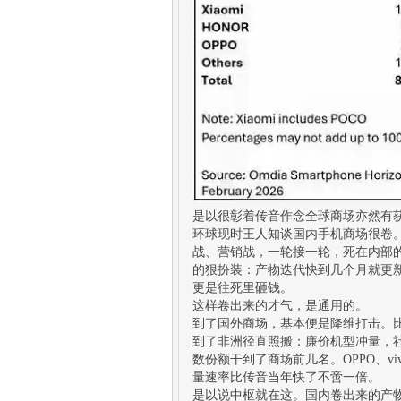
是以很彰着传音作念全球商场亦然有
环球现时王人知谈国内手机商场很卷
战、营销战，一轮接一轮，死在内部
的狠扮装：产物迭代快到几个月就更
更是往死里砸钱。
这样卷出来的才气，是通用的。
到了国外商场，基本便是降维打击。
到了非洲径直照搬：廉价机型冲量，
数份额干到了商场前几名。OPPO、
量速率比传音当年快了不啻一倍。
是以说中枢就在这。国内卷出来的产