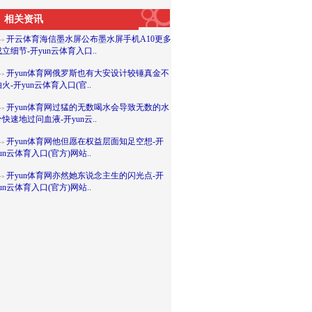
相关资讯
开云体育海信墨水屏公布墨水屏手机A10更多
>>
成立细节-开yun云体育入口..
开yun体育网俄罗斯也有大安设计较锤真金不
>>
火-开yun云体育入口(官..
开yun体育网过猛的无数喝水会导致无数的水
>>
分快速地过问血液-开yun云..
开yun体育网他但愿在权益层面知足空想-开
>>
un云体育入口(官方)网站..
开yun体育网亦然她东说念主生的闪光点-开
>>
un云体育入口(官方)网站..