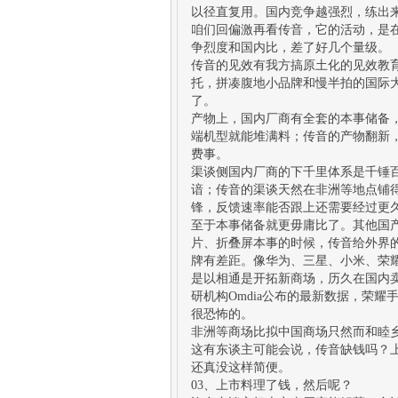
以径直复用。国内竞争越强烈，练出
咱们回偏激再看传音，它的活动，是
争烈度和国内比，差了好几个量级。
传音的见效有我方搞原土化的见效教
托，拼凑腹地小品牌和慢半拍的国际
了。
产物上，国内厂商有全套的本事储备
端机型就能堆满料；传音的产物翻新
费事。
渠谈侧国内厂商的下千里体系是千锤
谙；传音的渠谈天然在非洲等地点铺
锋，反馈速率能否跟上还需要经过更
至于本事储备就更毋庸比了。其他国
片、折叠屏本事的时候，传音给外界
牌有差距。像华为、三星、小米、荣
是以相通是开拓新商场，历久在国内
研机构Omdia公布的最新数据，荣耀
很恐怖的。
非洲等商场比拟中国商场只然而和睦
这有东谈主可能会说，传音缺钱吗？
还真没这样简便。
03、上市料理了钱，然后呢？