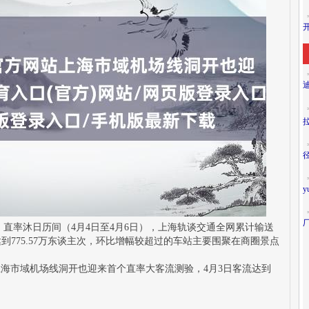
开
y
厂
率沐日历间（4月4日至4月6日），上海轨谈交通全网累计输送
流达到775.57万东谈主次，环比增幅较超过的车站主要围聚在商圈景点
海市域机场线洞开也迎来首个直率大客流测验，4月3日客流达到
。