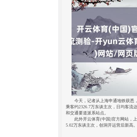
今天，记者从上海申通地铁获悉，直
乘客约2326.7万东谈主次，日均客
和交通要道派系站点。
此外开云体育(中国)官方网站，上
5.02万东谈主次，创洞开运营后新高