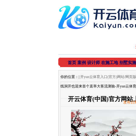
首页
案例
设计师
在施工地
别墅实
你的位置：
|
开yun云体育入口(官方)网站/网
线洞开也迎来首个直率大客流测验-开yun云体育
开云体育(中国)官方网
发布日期：
开yun云体育入口