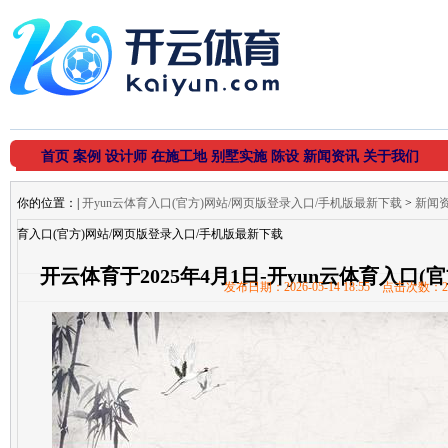
首页
案例
设计师
在施工地
别墅实施
陈设
新闻资讯
关于我们
你的位置：
|
开yun云体育入口(官方)网站/网页版登录入口/手机版最新下载
>
新闻
育入口(官方)网站/网页版登录入口/手机版最新下载
开云体育于2025年4月1日-开yun云体育入口(
发布日期：2026-05-14 18:55 点击次数：2
机版最新下载