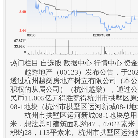
热门栏目 自选股 数据中心 行情中心 资
越秀地产（00123）发布公告，于202
透过杭州越燊房地产树立有限公司（本公司骨
职权的从属公司）（杭州越燊），通过公
民币11.005亿元得胜竞得杭州市拱墅区原运
08-1地块（杭州市拱墅区运河新城08-1
杭州市拱墅区运河新城08-1地块总用大
米，想法总可建筑面积约47，470平素
积约28，113平素米。杭州市拱墅区运河