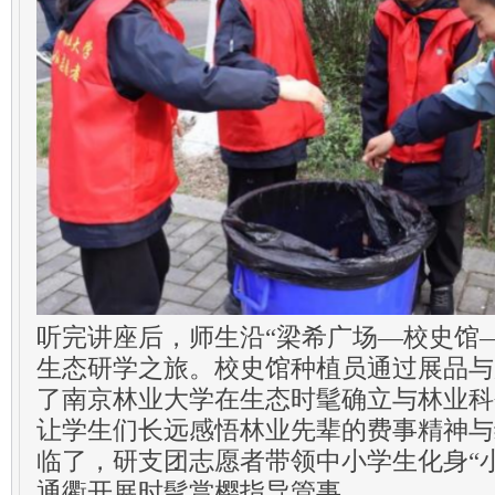
听完讲座后，师生沿“梁希广场—校史馆
生态研学之旅。校史馆种植员通过展品与
了南京林业大学在生态时髦确立与林业科
让学生们长远感悟林业先辈的费事精神与
临了，研支团志愿者带领中小学生化身“
通衢开展时髦赏樱指导管事。