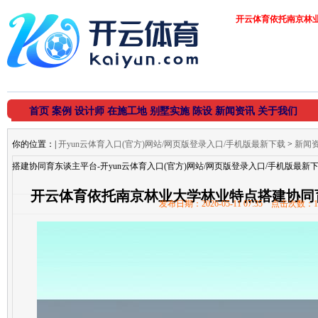
开云体育依托南京林业
首页
案例
设计师
在施工地
别墅实施
陈设
新闻资讯
关于我们
你的位置：
|
开yun云体育入口(官方)网站/网页版登录入口/手机版最新下载
>
新闻
搭建协同育东谈主平台-开yun云体育入口(官方)网站/网页版登录入口/手机版最新
开云体育依托南京林业大学林业特点搭建协同育
发布日期：2026-05-11 07:35 点击次数：1
入口(官方)网站/网页版登录入口