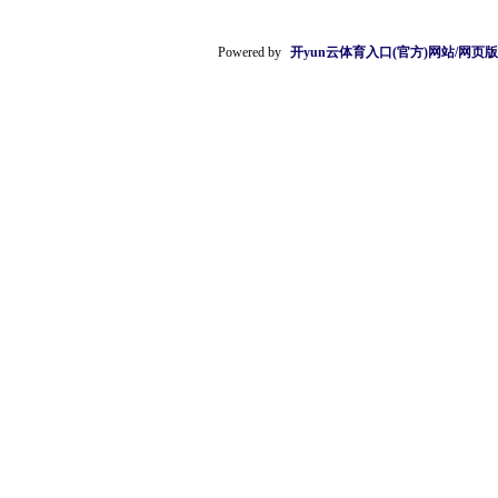
Powered by
开yun云体育入口(官方)网站/网页