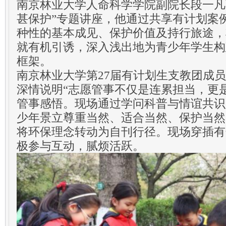
南京林业大学人命科学学院副院长段一凡
甚保护”专题讲座，他通过共享有计划案
种性的基本成见、保护价值及持行旅途，
就有机引诱，深入浅出地为青少年学生构
框架。
南京林业大学第27届有计划生支教团成
深情说明“志愿管事不仅是连累担当，更
管事感悟。现场通过学问科普与情谊共识
少年景立尊重当然、适合当然、保护当然
将环保理念转动为自刊行径。现场穿插有
极参与互动，腻烦活跃。