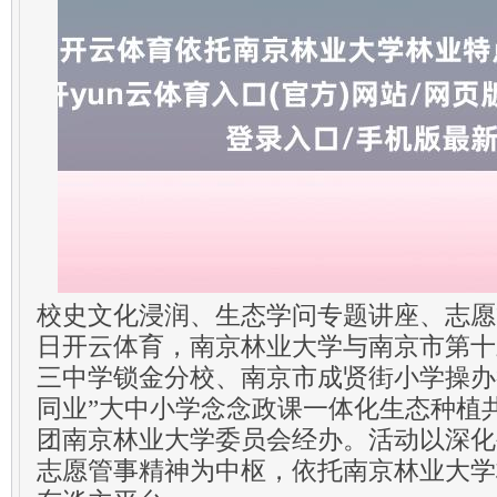
校史文化浸润、生态学问专题讲座、志愿
日开云体育，南京林业大学与南京市第十
三中学锁金分校、南京市成贤街小学操办
同业”大中小学念念政课一体化生态种植
团南京林业大学委员会经办。活动以深化
志愿管事精神为中枢，依托南京林业大学