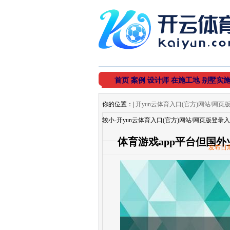
首页
案例
设计师
在施工地
别墅实
你的位置：
|
开yun云体育入口(官方)网站/网
较小-开yun云体育入口(官方)网站/网页版登录
体育游戏app平台但国外
发布日期：
网页