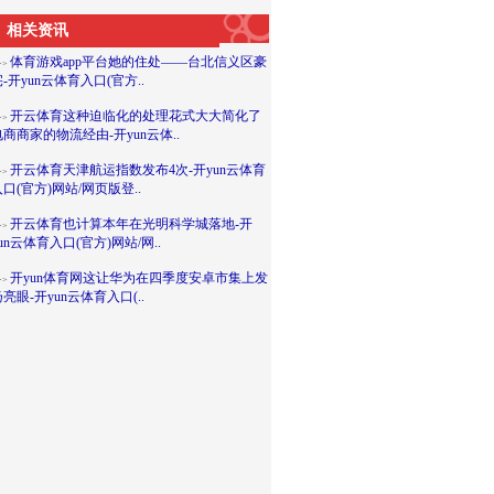
相关资讯
体育游戏app平台她的住处——台北信义区豪
>>
-开yun云体育入口(官方..
开云体育这种迫临化的处理花式大大简化了
>>
电商商家的物流经由-开yun云体..
开云体育天津航运指数发布4次-开yun云体育
>>
入口(官方)网站/网页版登..
开云体育也计算本年在光明科学城落地-开
>>
un云体育入口(官方)网站/网..
开yun体育网这让华为在四季度安卓市集上发
>>
亮眼-开yun云体育入口(..