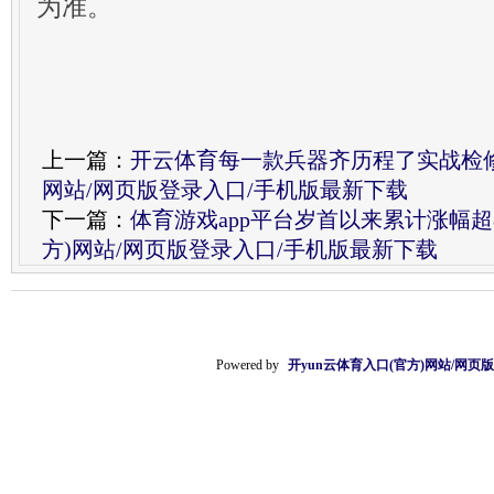
为准。
上一篇：
开云体育每一款兵器齐历程了实战检修-
网站/网页版登录入口/手机版最新下载
下一篇：
体育游戏app平台岁首以来累计涨幅超8
方)网站/网页版登录入口/手机版最新下载
Powered by
开yun云体育入口(官方)网站/网页