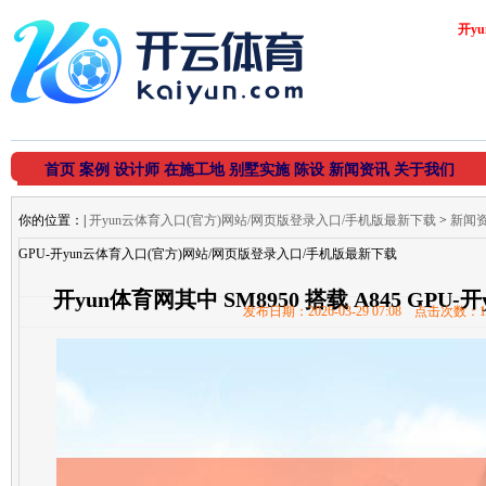
开y
首页
案例
设计师
在施工地
别墅实施
陈设
新闻资讯
关于我们
你的位置：
|
开yun云体育入口(官方)网站/网页版登录入口/手机版最新下载
>
新闻
GPU-开yun云体育入口(官方)网站/网页版登录入口/手机版最新下载
开yun体育网其中 SM8950 搭载 A845 GPU
发布日期：2026-03-29 07:08 点击次数：1
网页版登录入口/手机版